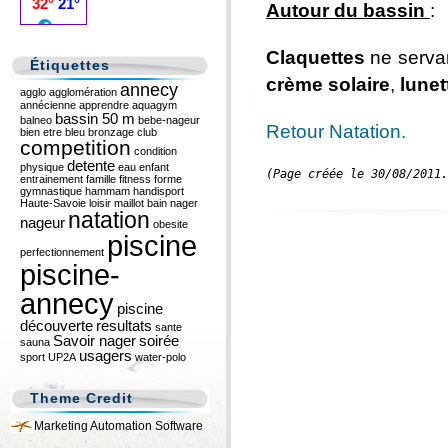
Autour du bassin
:
Claquettes
ne serva
Étiquettes
crème solaire
,
lunet
annecy
agglo
agglomération
annécienne
apprendre
aquagym
bassin 50 m
balneo
bebe-nageur
Retour Natation.
bien etre
bleu
bronzage
club
competition
condition
detente
physique
eau
enfant
(Page créée le 30/08/2011.
entrainement
famille
fitness
forme
gymnastique
hammam
handisport
Haute-Savoie
loisir
maillot bain
nager
natation
nageur
obesite
piscine
perfectionnement
piscine-
annecy
piscine
découverte
resultats
sante
Savoir nager
soirée
sauna
usagers
sport
UP2A
water-polo
Theme Credit
Marketing Automation Software