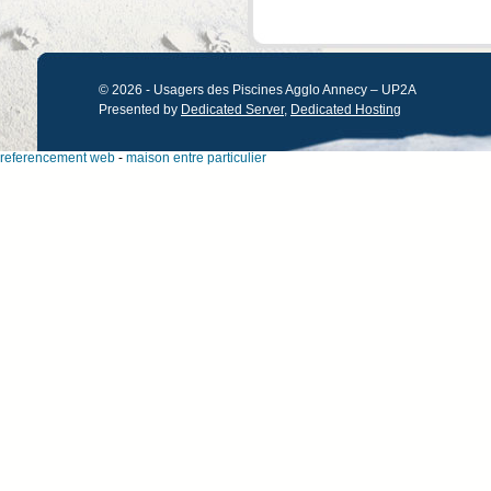
© 2026 - Usagers des Piscines Agglo Annecy – UP2A
Presented by
Dedicated Server
,
Dedicated Hosting
referencement web
-
maison entre particulier