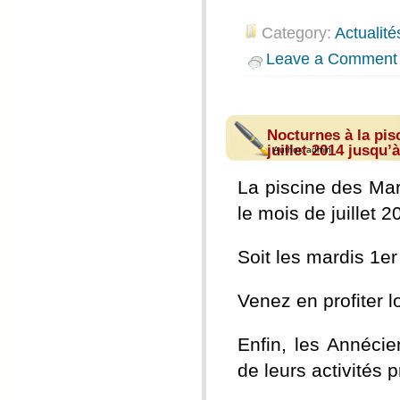
Category:
Actualité
Leave a Comment
Nocturnes à la pis
juillet 2014 jusqu’
Author:
admin
La piscine des Ma
le mois de juillet 
Soit les mardis 1er j
Venez en profiter 
Enfin, les Annécie
de leurs activités 