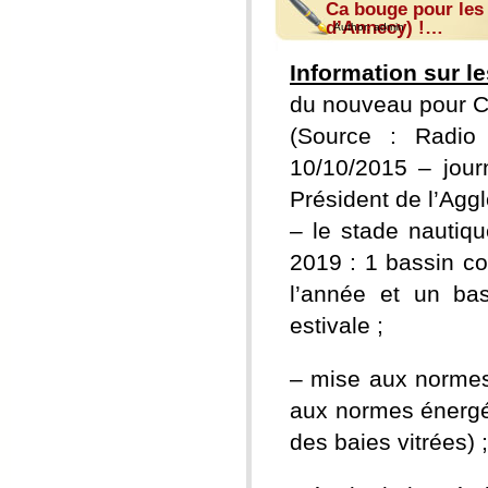
Ca bouge pour les
d’Annecy) !…
Author:
admin
Information sur l
du nouveau pour C
(Source : Radio
10/10/2015 – jour
Président de l’Agg
– le stade nautiqu
2019 : 1 bassin co
l’année et un bas
estivale ;
– mise aux normes
aux normes énergéti
des baies vitrées) ;