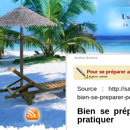
Us
Le
Author Archive
Pour se préparer av
!…
Author:
admin
Source : http://s
bien-se-preparer-po
Bien se prép
pratiquer