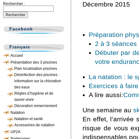
Décembre 2015
Rechercher :
Facebook
Préparation phys
2 à 3 séances
Français
Débuter par des
Accueil
votre enduran
Présentation des 3 piscines
Plan localisation piscines
Désinfection des piscines :
La natation : le s
information sur la chloration
Exercices à faire
des eaux
Règles d’hygiène et de
A lire aussi:
Comme
savoir-vivre
Décoration remerciement
Une semaine au
sk
Natation
En effet, l’arrivée
Natation et santé
Accessoires de natation
risque de vous ex
UP2A
indispensables pou
Partenaires