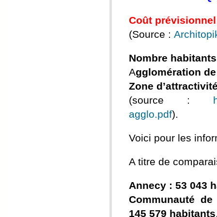
Coût prévisionnel
(Source :
Architop
Nombre habitants
A
gglomération de
Zone d’attractivit
(source :
agglo.pdf
).
Voici pour les info
A titre de comparai
Annecy : 53 043 h
Communauté de l
145 579 habitants