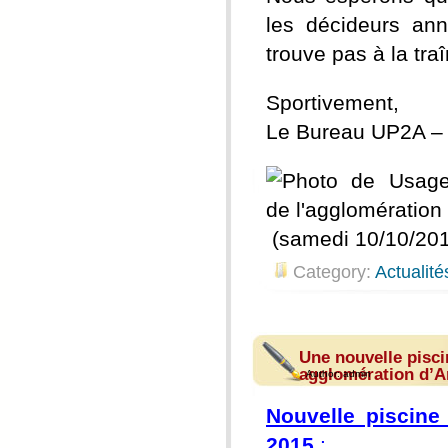
les décideurs an
trouve pas à la tra
Sportivement,
Le Bureau UP2A 
(samedi 10/10/20
Category:
Actualité
Une nouvelle pisci
agglomération d’A
Author:
admin
Nouvelle piscine
2015
: