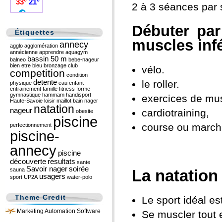
2 à 3 séances par 
Débuter par
Étiquettes
muscles infé
annecy
agglo
agglomération
annécienne
apprendre
aquagym
bassin 50 m
balneo
bebe-nageur
bien etre
bleu
bronzage
club
vélo.
competition
condition
detente
le roller.
physique
eau
enfant
entrainement
famille
fitness
forme
gymnastique
hammam
handisport
exercices de mus
Haute-Savoie
loisir
maillot bain
nager
natation
nageur
cardiotraining,
obesite
piscine
course ou march
perfectionnement
piscine-
annecy
piscine
découverte
resultats
sante
Savoir nager
soirée
sauna
La natation 
usagers
sport
UP2A
water-polo
Theme Credit
Le sport idéal es
Marketing Automation Software
Se muscler tout 