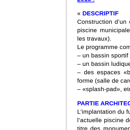
«
DESCRIPTIF
Construction d’un 
piscine municipal
les travaux).
Le programme com
– un bassin sportif
– un bassin ludiqu
– des espaces «b
forme (salle de card
– «splash-pad», et
PARTIE ARCHITE
L’implantation du f
l’actuelle piscine
titre des monument