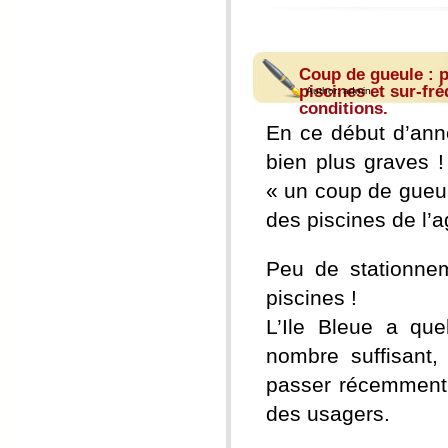
Coup de gueule : p
piscines et sur-fré
Author:
admin
conditions.
En ce début d’ann
bien plus graves !
« un coup de gueul
des piscines de l’
Peu de stationne
piscines !
L’Ile Bleue a qu
nombre suffisant
passer récemment 
des usagers.