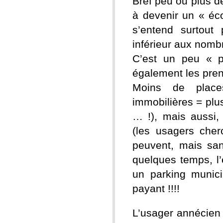
Bref peu ou plus d
à devenir un « éco
s’entend surtout
inférieur aux nom
C’est un peu « p
également les pren
Moins de place
immobilières = plu
… !), mais aussi,
(les usagers cher
peuvent, mais san
quelques temps, l
un parking munic
payant !!!!
L’usager annécien 