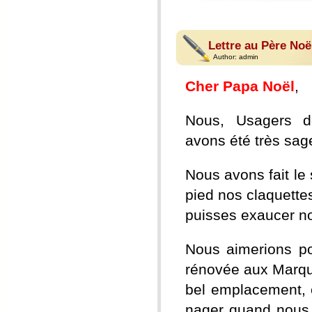
Lettre au Père Noë
Author:
admin
Cher Papa Noël
,
Nous, Usagers de
avons été très sag
Nous avons fait le
pied nos claquettes
puisses exaucer n
Nous aimerions po
rénovée aux Marqui
bel emplacement, e
nager quand nous 