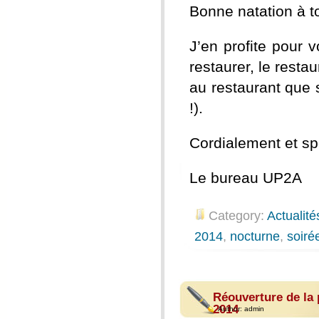
Bonne natation à t
J’en profite pour
restaurer, le resta
au restaurant que 
!).
Cordialement et sp
Le bureau UP2A
Category:
Actualité
2014
,
nocturne
,
soiré
Réouverture de la 
2014
Author:
admin