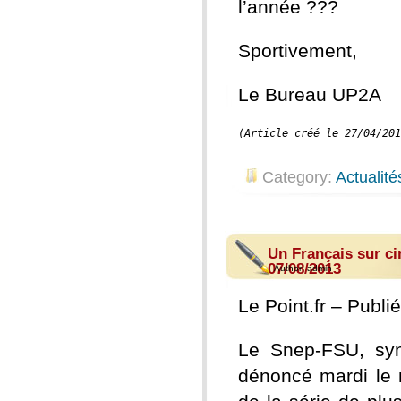
l’année ???
Sportivement,
Le Bureau UP2A
(Article créé le 27/04/201
Category:
Actualité
Un Français sur ci
07/08/2013
Author:
admin
Le Point.fr – Publi
Le Snep-FSU, synd
dénoncé mardi le 