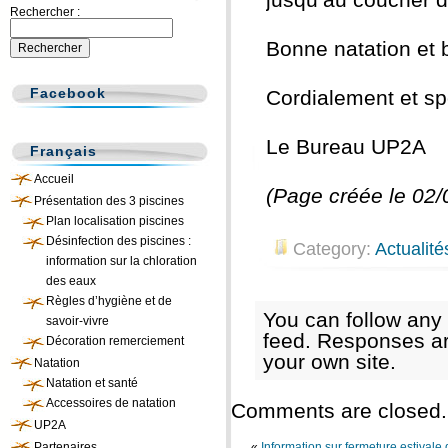
Rechercher :
Bonne natation et 
Facebook
Cordialement et sp
Le Bureau UP2A
Français
Accueil
(Page créée le 02/
Présentation des 3 piscines
Plan localisation piscines
Désinfection des piscines :
Category:
Actualité
information sur la chloration
des eaux
Règles d’hygiène et de
You can follow any 
savoir-vivre
feed. Responses ar
Décoration remerciement
your own site.
Natation
Natation et santé
Accessoires de natation
Comments are closed.
UP2A
Partenaires
«
Information sur fermeture estivale