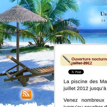
Us
Le
Ouverture nocturne
juillet 2012
Author:
admin
La piscine des Ma
juillet 2012 jusqu’
Venez nombreux p
jusqu’au coucher d