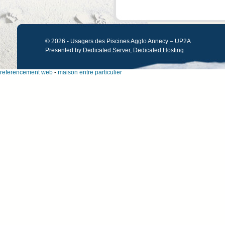
© 2026 - Usagers des Piscines Agglo Annecy – UP2A
Presented by
Dedicated Server
,
Dedicated Hosting
referencement web
-
maison entre particulier