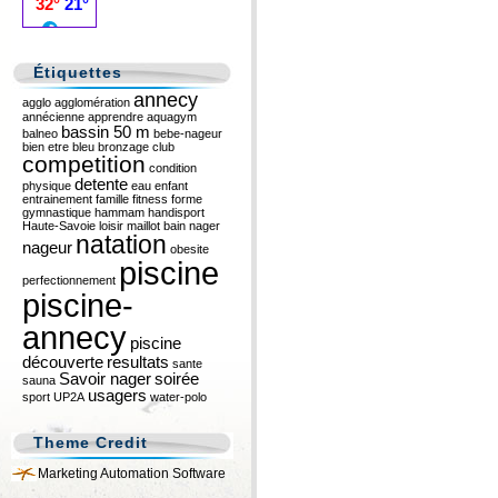
Étiquettes
annecy
agglo
agglomération
annécienne
apprendre
aquagym
bassin 50 m
balneo
bebe-nageur
bien etre
bleu
bronzage
club
competition
condition
detente
physique
eau
enfant
entrainement
famille
fitness
forme
gymnastique
hammam
handisport
Haute-Savoie
loisir
maillot bain
nager
natation
nageur
obesite
piscine
perfectionnement
piscine-
annecy
piscine
découverte
resultats
sante
Savoir nager
soirée
sauna
usagers
sport
UP2A
water-polo
Theme Credit
Marketing Automation Software