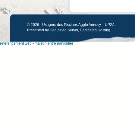
© 2026 - Usagers des Piscines Agglo Annecy – UP2A
Presented by
Dedicated Server
,
Dedicated Hosting
referencement web
-
maison entre particulier