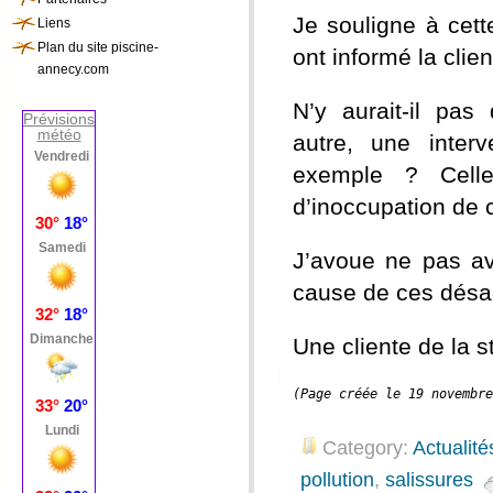
Je souligne à cett
Liens
Plan du site piscine-
ont informé la clie
annecy.com
N’y aurait-il pas
Prévisions
météo
autre, une interv
exemple ? Celle
d’inoccupation de 
J’avoue ne pas av
cause de ces désag
Une cliente de la s
(Page créée le 19 novembre
Category:
Actualité
pollution
,
salissures