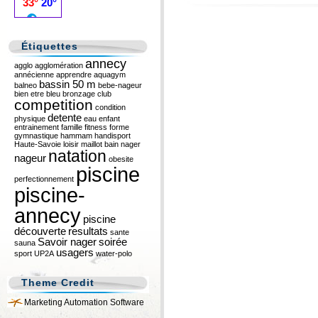
Étiquettes
annecy
agglo
agglomération
annécienne
apprendre
aquagym
bassin 50 m
balneo
bebe-nageur
bien etre
bleu
bronzage
club
competition
condition
detente
physique
eau
enfant
entrainement
famille
fitness
forme
gymnastique
hammam
handisport
Haute-Savoie
loisir
maillot bain
nager
natation
nageur
obesite
piscine
perfectionnement
piscine-
annecy
piscine
découverte
resultats
sante
Savoir nager
soirée
sauna
usagers
sport
UP2A
water-polo
Theme Credit
Marketing Automation Software